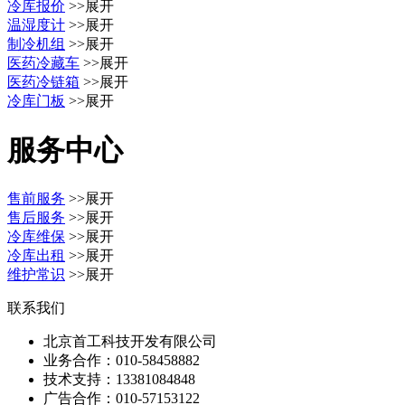
冷库报价
>>展开
温湿度计
>>展开
制冷机组
>>展开
医药冷藏车
>>展开
医药冷链箱
>>展开
冷库门板
>>展开
服务中心
售前服务
>>展开
售后服务
>>展开
冷库维保
>>展开
冷库出租
>>展开
维护常识
>>展开
联系我们
北京首工科技开发有限公司
业务合作：
010-58458882
技术支持：
13381084848
广告合作：
010-57153122