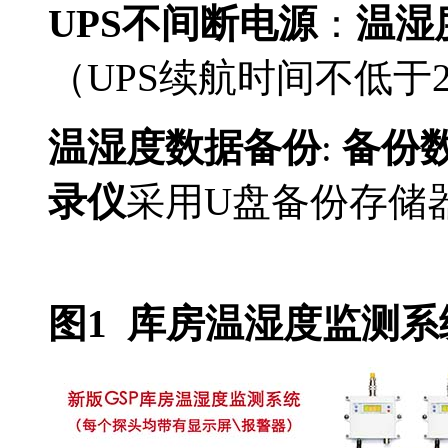
UPS
不间断电源
：
温湿
（
UPS
续航时间
不低于
温湿度数据备份
:
备份
录仪
采用
U
盘备份存储
冷链温湿度监控
图1 库房温湿度监测