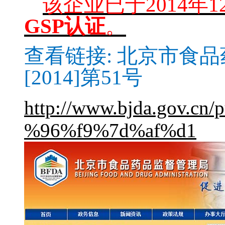
该企业已于2014年
GSP
认证
。
查看链接:
北京市食品
[2014]第51号
http://www.bjda.gov.cn
%96%f9%7d%af%d1